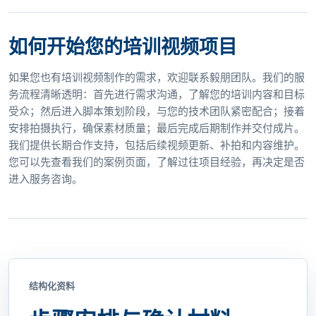
如何开始您的培训视频项目
如果您也有培训视频制作的需求，欢迎联系毅朋团队。我们的服
务流程清晰透明：首先进行需求沟通，了解您的培训内容和目标
受众；然后进入脚本策划阶段，与您的技术团队紧密配合；接着
安排拍摄执行，确保素材质量；最后完成后期制作并交付成片。
我们提供长期合作支持，包括后续视频更新、补拍和内容维护。
您可以先查看我们的案例页面，了解过往项目经验，再决定是否
进入服务咨询。
结构化资料