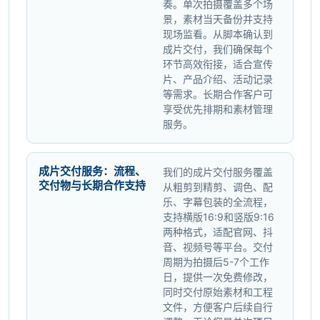
奏。单次拍摄覆盖多个场
景，素材当天备份并支持
现场监看。从脚本确认到
成片交付，我们确保每个
环节高效衔接，适合宣传
片、产品介绍、活动记录
等需求。长期合作客户可
享受优先排期和素材管理
服务。
成片交付服务：流程、
我们的成片交付服务覆盖
交付物与长期合作支持
从粗剪到精剪、调色、配
乐、字幕包装的全流程，
支持横版16:9和竖版9:16
两种格式，适配官网、抖
音、视频号等平台。交付
周期为拍摄后5-7个工作
日，提供一次免费修改，
同时交付原始素材和工程
文件，方便客户后续自行