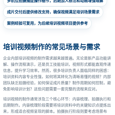
多机位拍摄捕捉操作细节，后期加入标注和动画增强理解
成片交付后提供修改支持，确保视频满足培训场景需求
案例经验可复用，为后续培训视频项目提供参考
培训视频制作的常见场景与需求
企业内部培训视频的制作需求越来越普遍。无论是新产品功能讲
解、操作流程演示，还是员工技能培训，视频形式都能直观传递
信息，提升学习效率。然而，很多培训负责人面临同样的困惑：
培训资料内容专业性强，如何将其转化为清晰易懂的视频？内部
团队缺乏拍摄经验，如何保证成片质量？制作周期如何控制，避
免影响培训计划？这些问题需要一套完整的流程来应对。
培训视频的制作通常涉及三个核心环节：内容梳理、拍摄执行和
后期制作。内容梳理阶段需要将培训资料中的关键知识点提炼出
来，形成适合视频呈现的脚本。拍摄执行阶段则要考虑场景布