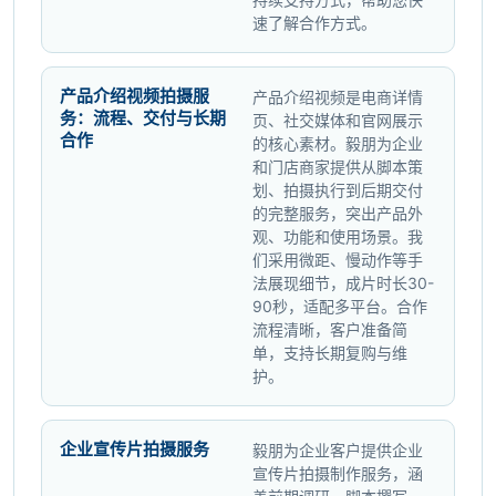
速了解合作方式。
产品介绍视频拍摄服
产品介绍视频是电商详情
务：流程、交付与长期
页、社交媒体和官网展示
合作
的核心素材。毅朋为企业
和门店商家提供从脚本策
划、拍摄执行到后期交付
的完整服务，突出产品外
观、功能和使用场景。我
们采用微距、慢动作等手
法展现细节，成片时长30-
90秒，适配多平台。合作
流程清晰，客户准备简
单，支持长期复购与维
护。
企业宣传片拍摄服务
毅朋为企业客户提供企业
宣传片拍摄制作服务，涵