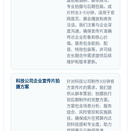
盖前期调研、脚本撰写、
专业拍摄与后期包装。成
片时长3-5分钟，适用于官
网首页、展会播放和商务
洽谈。我们注重与企业深
度沟通，确保宣传片准确
传达企业形象和核心价
值。服务包含航拍、配
音、特效包装等，并可结
合长期合作需求提供后续
维护和版本更新。
科技公司企业宣传片拍
针对科技公司制作3分钟官
摄方案
方宣传片的需求，我们提
供从脚本策划、拍摄执行
到后期制作的完整方案。
方案包含场景分析、服务
组合、风险管控和实施路
径，确保成片在预算内达
到科技感和专业度，助力
官网展示与融资路演。