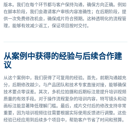
版本。我们在每个环节都与客户保持沟通，确保方向正确。例如
在脚本阶段，我们会邀请客户审核内容准确性；在后期阶段，提
供一次免费修改机会，确保成片符合预期。这种透明化的流程管
理，能够有效减少返工，保证项目按时交付。
从案例中获得的经验与后续合作建
议
从这个案例中，我们获得了可复用的经验。首先，前期沟通越充
分，后期修改越少。与产品团队和技术专家直接对接，能够确保
技术要点零误差。其次，多机位拍摄和后期标注是提升培训视频
质量的有效手段。对于操作流程复杂的培训内容，特写镜头和动
画标注能显著降低理解门槛。最后，成片交付后的修改支持非常
重要，因为培训视频往往需要根据实际使用反馈进行调整。这些
经验已经应用到后续多个项目中，帮助客户节省了时间和预算。