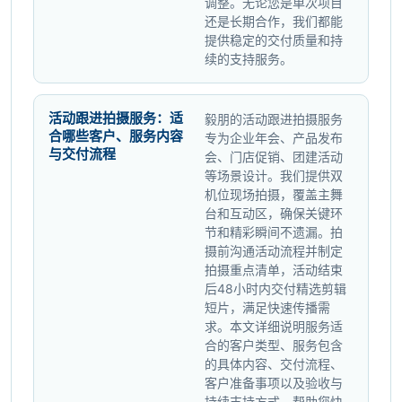
调整。无论您是单次项目
还是长期合作，我们都能
提供稳定的交付质量和持
续的支持服务。
活动跟进拍摄服务：适
毅朋的活动跟进拍摄服务
合哪些客户、服务内容
专为企业年会、产品发布
与交付流程
会、门店促销、团建活动
等场景设计。我们提供双
机位现场拍摄，覆盖主舞
台和互动区，确保关键环
节和精彩瞬间不遗漏。拍
摄前沟通活动流程并制定
拍摄重点清单，活动结束
后48小时内交付精选剪辑
短片，满足快速传播需
求。本文详细说明服务适
合的客户类型、服务包含
的具体内容、交付流程、
客户准备事项以及验收与
持续支持方式，帮助您快