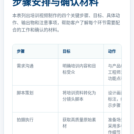
步骤安排与确认材料
本表列出培训视频制作的四个关键步骤、目标、具体动
作、输出物和注意事项，帮助客户了解每个环节需要配
合的工作和确认的材料。
步骤
目标
动作
步
需求沟通
明确培训内容和目
与产品经理和
骤
标受众
工程师对接，
安
功能点和操作
排
与
脚本策划
将培训资料转化为
设计画面、旁
确
分镜头脚本
标注，细化每
认
示步骤
材
料
拍摄执行
获取高质量原始素
准备场景、设
材
采用多机位拍
作细节