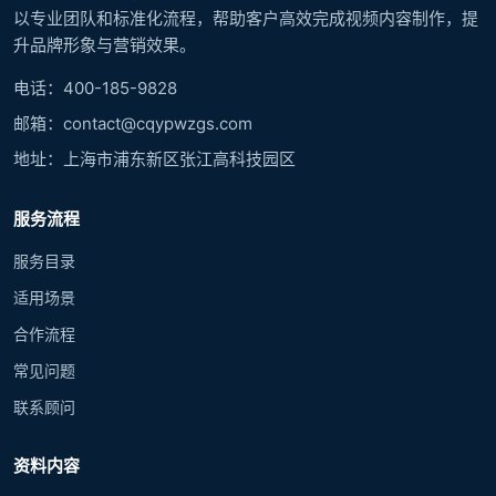
以专业团队和标准化流程，帮助客户高效完成视频内容制作，提
升品牌形象与营销效果。
电话：400-185-9828
邮箱：contact@cqypwzgs.com
地址：上海市浦东新区张江高科技园区
服务流程
服务目录
适用场景
合作流程
常见问题
联系顾问
资料内容