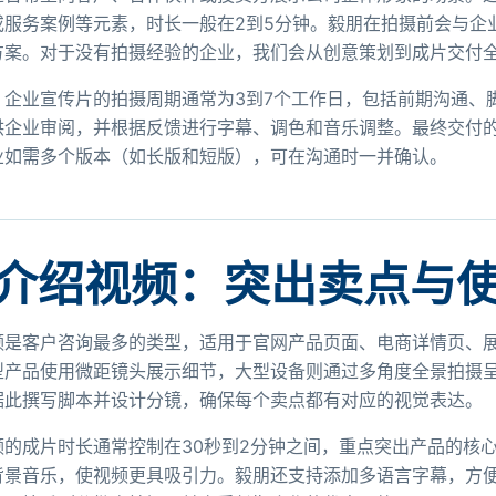
或服务案例等元素，时长一般在2到5分钟。毅朋在拍摄前会与企
方案。对于没有拍摄经验的企业，我们会从创意策划到成片交付
，企业宣传片的拍摄周期通常为3到7个工作日，包括前期沟通、
供企业审阅，并根据反馈进行字幕、调色和音乐调整。最终交付的
业如需多个版本（如长版和短版），可在沟通时一并确认。
介绍视频：突出卖点与
频是客户咨询最多的类型，适用于官网产品页面、电商详情页、
型产品使用微距镜头展示细节，大型设备则通过多角度全景拍摄
据此撰写脚本并设计分镜，确保每个卖点都有对应的视觉表达。
频的成片时长通常控制在30秒到2分钟之间，重点突出产品的核
背景音乐，使视频更具吸引力。毅朋还支持添加多语言字幕，方