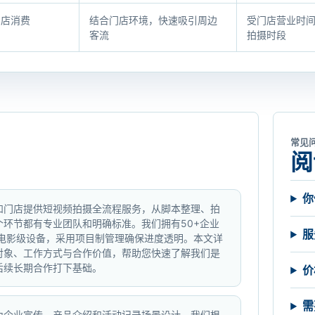
到店消费
结合门店环境，快速吸引周边
受门店营业时
客流
拍摄时段
常见
阅
你
和门店提供短视频拍摄全流程服务，从脚本整理、拍
个环节都有专业团队和明确标准。我们拥有50+企业
服
K电影级设备，采用项目制管理确保进度透明。本文详
对象、工作方式与合作价值，帮助您快速了解我们是
后续长期合作打下基础。
价
需
为企业宣传、产品介绍和活动记录场景设计。我们根