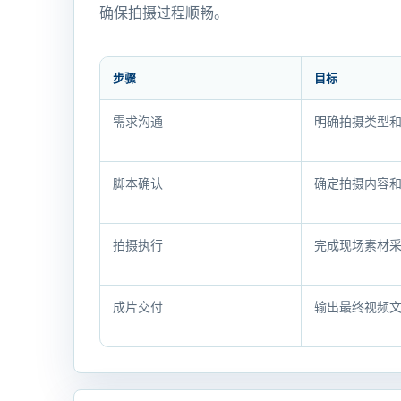
确保拍摄过程顺畅。
步骤
目标
拍
需求沟通
明确拍摄类型
摄
服
务
脚本确认
确定拍摄内容
步
骤
拍摄执行
完成现场素材
与
确
认
成片交付
输出最终视频
材
料