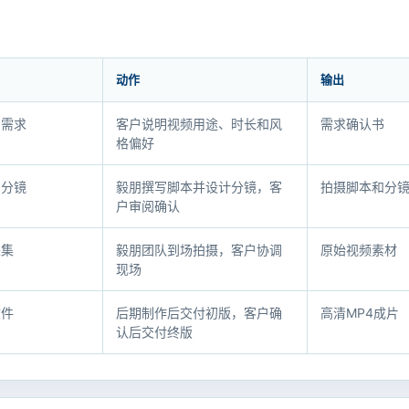
动作
输出
和需求
客户说明视频用途、时长和风
需求确认书
格偏好
和分镜
毅朋撰写脚本并设计分镜，客
拍摄脚本和分
户审阅确认
采集
毅朋团队到场拍摄，客户协调
原始视频素材
现场
文件
后期制作后交付初版，客户确
高清MP4成片
认后交付终版