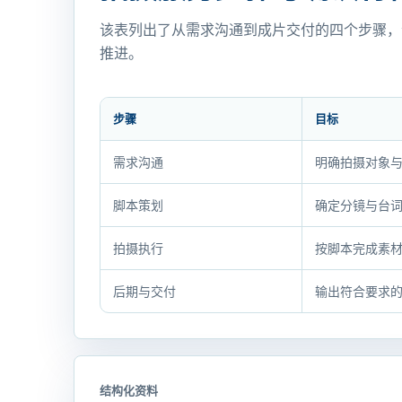
该表列出了从需求沟通到成片交付的四个步骤，
推进。
步骤
目标
拍
需求沟通
明确拍摄对象
摄
服
脚本策划
确定分镜与台
务
步
拍摄执行
按脚本完成素
骤
与
后期与交付
输出符合要求
确
认
材
料
结构化资料