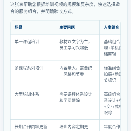
这张表帮助您根据培训视频的规模和复杂度，快速选择适
合的服务组合，并明确验收方式。
场景
主要问题
方案组合
不
单一课程培训
教材以文字为主，
基础组合：脚
同
员工学习兴趣低
理+单机位拍摄
培
础剪辑
训
场
多课程系列培训
内容量大，需要统
标准组合：多
景
一风格和节奏
拍摄+动画图示
的
节标记
方
案
大型培训体系
需要课程体系设计
高级组合：课
和学员跟踪
系设计+多场
对
+交互式章节+
照
跟踪
长期合作内容更新
培训内容定期更
年度合作计划