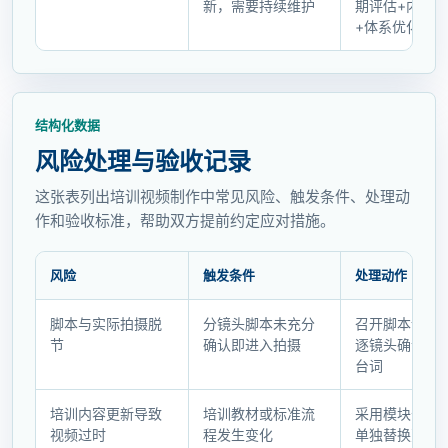
新，需要持续维护
期评估+内容
+体系优化
结构化数据
风险处理与验收记录
这张表列出培训视频制作中常见风险、触发条件、处理动
作和验收标准，帮助双方提前约定应对措施。
风险
触发条件
处理动作
风
脚本与实际拍摄脱
分镜头脚本未充分
召开脚本评审
险
节
确认即进入拍摄
逐镜头确认画
处
台词
理
与
培训内容更新导致
培训教材或标准流
采用模块化设
验
视频过时
程发生变化
单独替换更新