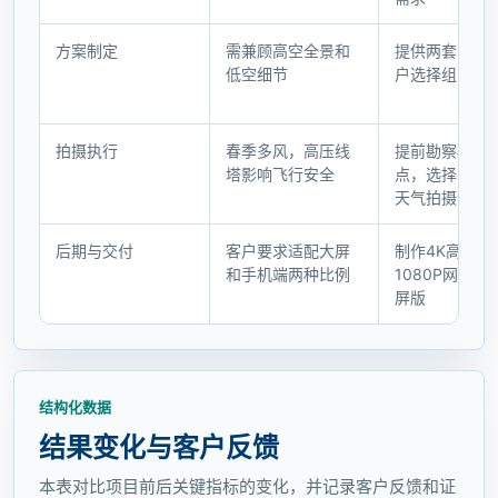
程
与
方案制定
需兼顾高空全景和
提供两套方案
执
低空细节
户选择组合方
行
记
录
拍摄执行
春季多风，高压线
提前勘察标记
塔影响飞行安全
点，选择晴朗
天气拍摄
后期与交付
客户要求适配大屏
制作4K高清版
和手机端两种比例
1080P网络版
屏版
结构化数据
结果变化与客户反馈
本表对比项目前后关键指标的变化，并记录客户反馈和证