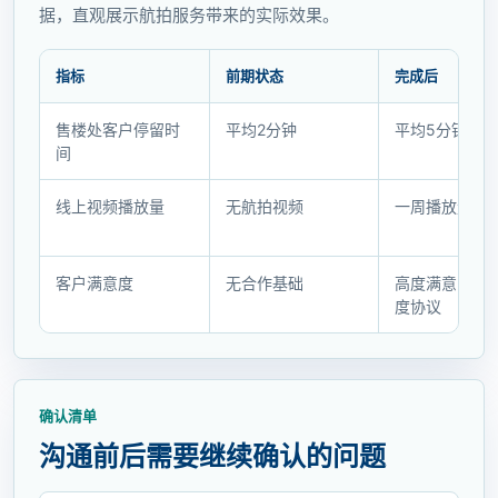
据，直观展示航拍服务带来的实际效果。
指标
前期状态
完成后
结
售楼处客户停留时
平均2分钟
平均5分钟
果
间
变
化
线上视频播放量
无航拍视频
一周播放量5万
与
客
户
客户满意度
无合作基础
高度满意，签
反
度协议
馈
确认清单
沟通前后需要继续确认的问题