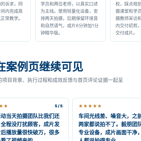
门的诉求，同
学员和两位老师，以真实口述
权，踩点规
时间内完成高
为主线。使用轻量化设备，安
摄课堂和学
扰正常教学。
排两天拍摄，后期保留环境音
摄教师采访
和自然语气，成片6分钟加1分
内交付初剪
钟精华版。
交付成片。
在案例页继续可见
的项目背景、执行过程和成效反馈与首页评论证据一起呈
★
★
★
★
★
★
★
5 / 5
活动当天拍摄团队比我们还
车间光线差、噪音大，之
，全程没打扰顾客，成片发
两家都说拍不了。毅朋团
音后播放量很快破万，很多
专业设备，成片画面干净
是看了视频来的。
人都说拍得专业。