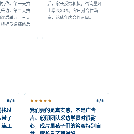
划机位。第一天拍
后，家长反馈积极，咨询量环
员采访，第二天拍
比增长30%。客户对合作满
和课后辅导。三天
意，达成年度合作意向。
，根据反馈精修后
★
★
★
★
★
5 / 5
5 / 5
前找过
我们要的是真实感，不是广告
队带了
片。毅朋团队采访学员时很耐
，连工
心，成片里孩子们的笑容特别自
然，家长看了都说好。