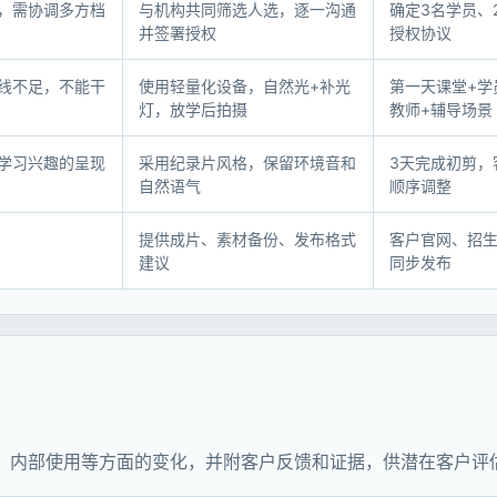
，需协调多方档
与机构共同筛选人选，逐一沟通
确定3名学员、
并签署授权
授权协议
线不足，不能干
使用轻量化设备，自然光+补光
第一天课堂+学
灯，放学后拍摄
教师+辅导场景
学习兴趣的呈现
采用纪录片风格，保留环境音和
3天完成初剪，
自然语气
顺序调整
提供成片、素材备份、发布格式
客户官网、招
建议
同步发布
、内部使用等方面的变化，并附客户反馈和证据，供潜在客户评