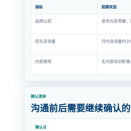
指标
前期状态
结
品牌认知
宣传内容零散，
果
变
化
招生咨询量
月均咨询量约20
与
客
内部使用
无内部培训影像
户
反
馈
确认清单
沟通前后需要继续确认的
确认点