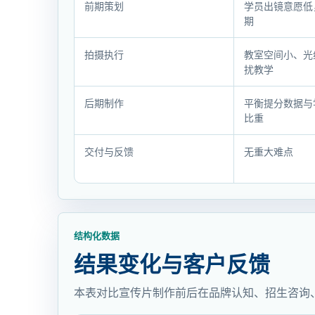
前期策划
学员出镜意愿低
目
期
过
程
拍摄执行
教室空间小、光
扰教学
与
执
后期制作
平衡提分数据与
行
比重
记
录
交付与反馈
无重大难点
结构化数据
结果变化与客户反馈
本表对比宣传片制作前后在品牌认知、招生咨询