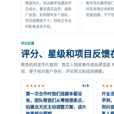
牌宣传片，突出教学成果和学
衡市场与教学部
员成长，要求真实自然，避免
时在有限空间和
广告感。机构拥有多个校区，
质量拍摄，不干
学员规模超千人，但缺乏专业
的影像呈现手段。
评分反馈
评分、星级和项目反馈
教育机构宣传片案例：真实人物故事传递品牌温度 
现，便于核对客户身份、评论原文和成效摘要。
★
★
★
★
★
★
★
★
5 / 5
第一次合作时我们连脚本都没
开业
有，团队帮我们从零梳理卖点，
早到
拍摄当天还主动调整方案，成片
到抖
效果超出预期。
客人