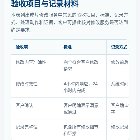
验收项目与记录材料
本表列出成片修改服务中常见的验收项目、标准、记录方
式、处理动作和证据，客户可据此核对修改服务是否达到
约定要求。
验收项
标准
记录方式
验
修改内容准确性
完全符合客户修改
修改前后对比
收
请求
项
目
修改时效性
4小时内响应，24
系统时间戳
与
小时内完成
记
录
客户确认
客户明确表示满意
客户确认截图
材
或通过
字
料
记录完整性
包含所有修改细节
修改记录文档
和证据