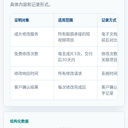
具体内容和记录形式。
证明对象
适用范围
记录方式
证
成片修改服务
所有毅朋承接的短
电子文档，含
明
视频项目
前后对比
对
象
免费修改次数
每支成片3次，交付
修改次数计数
与
后30天内
关联项目
记
录
修改响应时间
所有修改请求
系统时间戳记
方
式
客户确认结果
每次修改完成后
客户确认截图
字记录
结构化数据