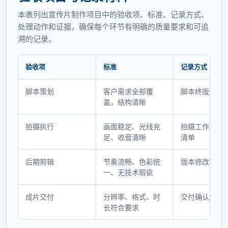
本表列出宣传片制作项目中的验收项、标准、记录方式、
处理动作和证据，确保每个环节有明确的质量要求和可追
溯的记录。
验收项
标准
记录方式
验
脚本策划
客户需求全部覆
脚本终版文件
收
盖，结构清晰
项
目
拍摄执行
画面稳定、光线充
拍摄工作日志
与
足、收音清晰
清单
记
录
后期剪辑
节奏流畅、色彩统
版本修改记录
材
一、无技术瑕疵
料
成片交付
分辨率、格式、时
交付确认单
长符合要求