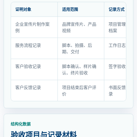
证明对象
适用范围
记录方式
证
企业宣传片制作案
品牌宣传片、产品
项目管理系统
明
例
视频
档案
对
象
服务流程记录
脚本、拍摄、后
工作日志+版
与
期、交付
记
录
客户验收记录
脚本确认、样片确
签字验收单
方
认、终片验收
式
客户反馈记录
项目结束后客户评
书面反馈或聊
价
录
结构化数据
验收项目与记录材料